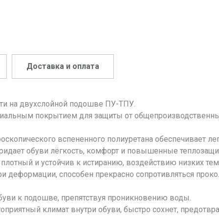
Доставка и оплата
сти на двухслойной подошве ПУ-ТПУ.
пециальным покрытием для защиты от общепроизводственн
копического вспененного полиуретана обеспечивает легк
 придает обуви лёгкость, комфорт и повышенные теплозащи
плотный и устойчив к истиранию, воздействию низких те
ри деформации, способен прекрасно сопротивляться прок
буви к подошве, препятствуя проникновению воды.
гоприятный климат внутри обуви, быстро сохнет, предотвра