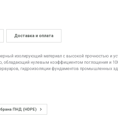
Доставка и оплата
мерный изолирующий материал с высокой прочностью и уст
ию, обладающий нулевым коэффициентом поглощения и 10
зервуаров, гидроизоляции фундаментов промышленных здан
брана ПНД (HDPE)