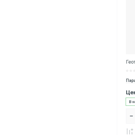
Гео
Пар
Це
В 