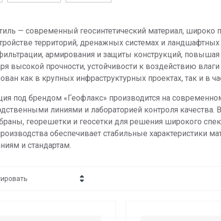
тиль — современный геосинтетический материал, широко
тройстве территорий, дренажных системах и ландшафтных 
 фильтрации, армирования и защиты конструкций, повышая
ря высокой прочности, устойчивости к воздействию влаги
ован как в крупных инфраструктурных проектах, так и в ча
ция под брендом «Геофлакс» производится на современно
дственными линиями и лабораторией контроля качества. В
раны, георешетки и геосетки для решения широкого спект
производства обеспечивает стабильные характеристики м
ниям и стандартам.
тировать
Цена - убывание
Цена - возрастание