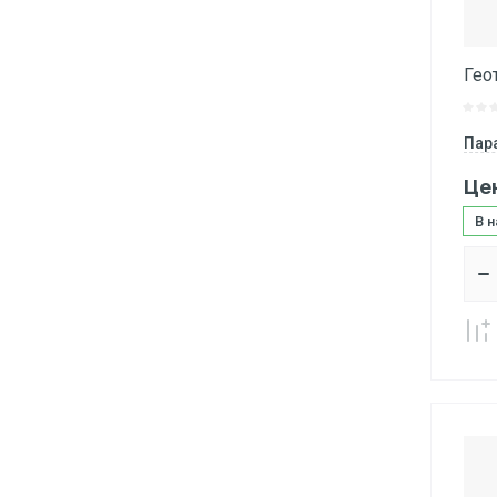
Гео
Пар
Це
В 