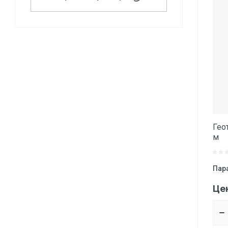
Гео
м
Пар
Це