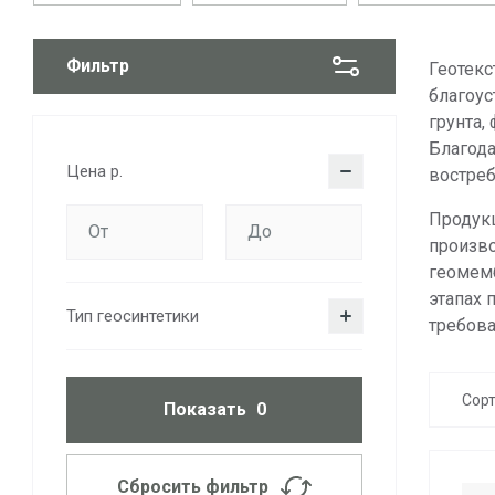
Фильтр
Геотекс
благоус
грунта,
Благода
Цена
р.
востреб
Продук
произво
геомемб
этапах 
Тип геосинтетики
требова
Сор
Показать
0
Сбросить фильтр