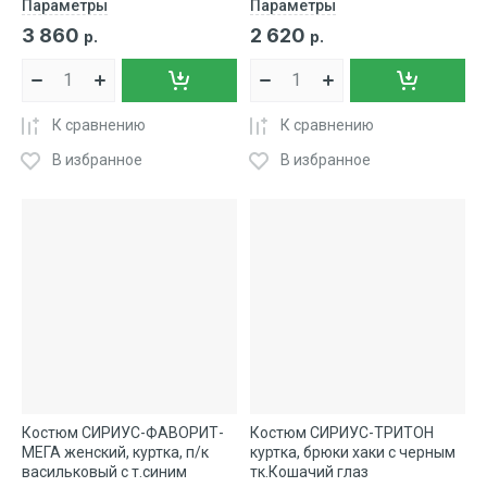
Параметры
Параметры
3 860
2 620
р.
р.
К сравнению
К сравнению
В избранное
В избранное
Костюм СИРИУС-ФАВОРИТ-
Костюм СИРИУС-ТРИТОН
МЕГА женский, куртка, п/к
куртка, брюки хаки с черным
васильковый с т.синим
тк.Кошачий глаз