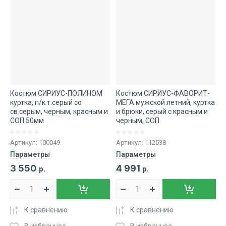
Костюм СИРИУС-ПОЛИНОМ
Костюм СИРИУС-ФАВОРИТ-
куртка, п/к т.серый со
МЕГА мужской летний, куртка
св.серым, черным, красным и
и брюки, серый с красным и
СОП 50мм
черным, СОП
Артикул:
100049
Артикул:
112538
Параметры
Параметры
3 550
4 991
р.
р.
К сравнению
К сравнению