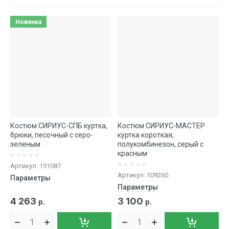
Цена - убывание
Новинка
Цена - возрастание
Название - Я-А
Название - А-Я
Костюм СИРИУС-СПБ куртка,
Костюм СИРИУС-МАСТЕР
брюки, песочный с серо-
куртка короткая,
зеленым
полукомбинезон, серый с
красным
Артикул:
151087
Артикул:
109260
Параметры
Параметры
4 263
3 100
р.
р.