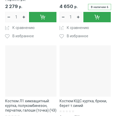
2 279
4 650
р.
р.
В наличии
6
К сравнению
К сравнению
В избранное
В избранное
Костюм Л1 химзащитный:
Костюм КЩС куртка, брюки,
куртка, полукомбинезон,
берет т.синий
перчатки, галоши (точка) (ЧЗ)